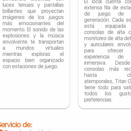
El local cuenta c
luces tenues y pantallas
extensa fila de est
brillantes que proyectan
de juego de ú
imágenes de los juegos
generación. Cada es
más emocionantes del
está equipada
momento. El sonido de las
consolas de alta ca
explosiones y la música
monitores de alta def
envolvente te transportan
y auriculares envol
a mundos virtuales
para ofrecer
mientras exploras el
experiencia de 
espacio bien organizado
inmersiva. Desd
con estaciones de juego.
consolas más rec
hasta clás
atemporales, Titan 
tiene todo para sat
todos los gus
preferencias.
ervicio de: