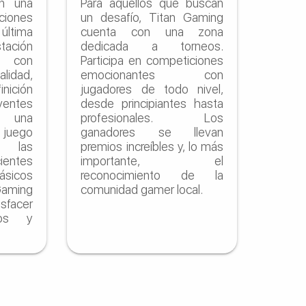
on una
Para aquellos que buscan
aciones
un desafío, Titan Gaming
ltima
cuenta con una zona
tación
dedicada a torneos.
 con
Participa en competiciones
lidad,
emocionantes con
inición
jugadores de todo nivel,
ventes
desde principiantes hasta
 una
profesionales. Los
juego
ganadores se llevan
e las
premios increíbles y, lo más
ientes
importante, el
icos
reconocimiento de la
Gaming
comunidad gamer local.
isfacer
tos y